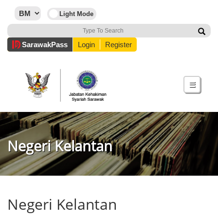
Sarawak
Pass
Login
Register
☰
Negeri Kelantan
Negeri Kelantan