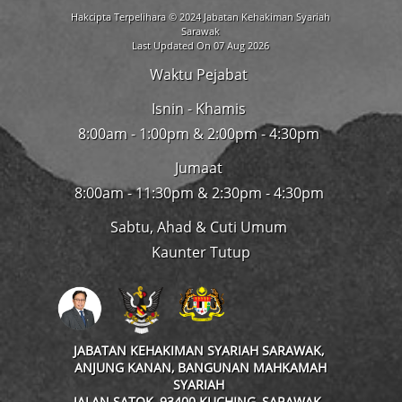
Hakcipta Terpelihara © 2024 Jabatan Kehakiman Syariah
Sarawak
Last Updated On 07 Aug 2026
Waktu Pejabat
Isnin - Khamis
8:00am - 1:00pm & 2:00pm - 4:30pm
Jumaat
8:00am - 11:30pm & 2:30pm - 4:30pm
Sabtu, Ahad & Cuti Umum
Kaunter Tutup
JABATAN KEHAKIMAN SYARIAH SARAWAK,
ANJUNG KANAN, BANGUNAN MAHKAMAH
SYARIAH
JALAN SATOK, 93400 KUCHING, SARAWAK.